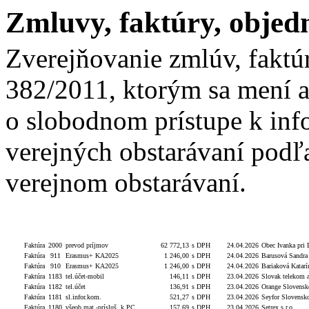
Zmluvy, faktúry, objed
Zverejňovanie zmlúv, faktú
382/2011, ktorým sa mení a
o slobodnom prístupe k inf
verejných obstarávaní podľa
verejnom obstarávaní.
Typ
Číslo
Popis
Celková hodnota
S/bez DPH
Dátum
Dodávateľ
Faktúra
2000
prevod príjmov
62 772,13
s DPH
24.04.2026
Obec Ivanka pri 
Faktúra
911
Erasmus+ KA2025
1 246,00
s DPH
24.04.2026
Barusová Sandra
Faktúra
910
Erasmus+ KA2025
1 246,00
s DPH
24.04.2026
Bariaková Katarí
Faktúra
1183
tel.účet-mobil
146,11
s DPH
23.04.2026
Slovak telekom a
Faktúra
1182
tel.účet
136,91
s DPH
23.04.2026
Orange Slovensko
Faktúra
1181
sl.infor.kom.
521,27
s DPH
23.04.2026
Seyfor Slovensko
Faktúra
1180
všeob.mat.-prísluš. k PC
157,69
s DPH
23.04.2026
Setrex s.r.o.