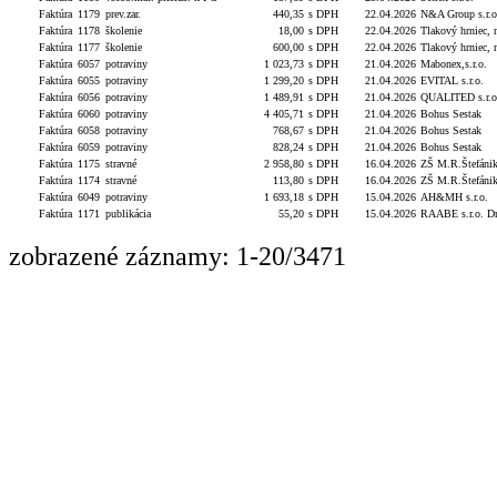
Faktúra
1179
prev.zar.
440,35
s DPH
22.04.2026
N&A Group s.r.o
Faktúra
1178
školenie
18,00
s DPH
22.04.2026
Tlakový hrniec, 
Faktúra
1177
školenie
600,00
s DPH
22.04.2026
Tlakový hrniec, 
Faktúra
6057
potraviny
1 023,73
s DPH
21.04.2026
Mabonex,s.r.o.
Faktúra
6055
potraviny
1 299,20
s DPH
21.04.2026
EVITAL s.r.o.
Faktúra
6056
potraviny
1 489,91
s DPH
21.04.2026
QUALITED s.r.o
Faktúra
6060
potraviny
4 405,71
s DPH
21.04.2026
Bohus Sestak
Faktúra
6058
potraviny
768,67
s DPH
21.04.2026
Bohus Sestak
Faktúra
6059
potraviny
828,24
s DPH
21.04.2026
Bohus Sestak
Faktúra
1175
stravné
2 958,80
s DPH
16.04.2026
ZŠ M.R.Štefáni
Faktúra
1174
stravné
113,80
s DPH
16.04.2026
ZŠ M.R.Štefáni
Faktúra
6049
potraviny
1 693,18
s DPH
15.04.2026
AH&MH s.r.o.
Faktúra
1171
publikácia
55,20
s DPH
15.04.2026
RAABE s.r.o. Dr.
zobrazené záznamy: 1-20/3471