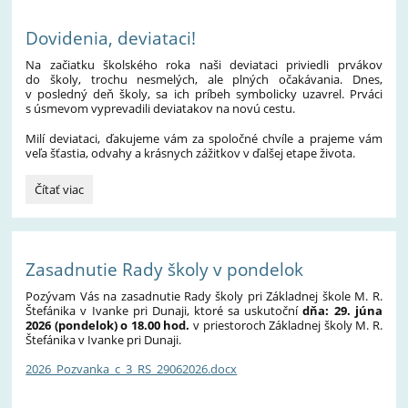
Dovidenia, deviataci!
Na začiatku školského roka naši deviataci priviedli prvákov
do školy, trochu nesmelých, ale plných očakávania. Dnes,
v posledný deň školy, sa ich príbeh symbolicky uzavrel. Prváci
s úsmevom vyprevadili deviatakov na novú cestu.
Milí deviataci, ďakujeme vám za spoločné chvíle a prajeme vám
veľa šťastia, odvahy a krásnych zážitkov v ďalšej etape života.
Dovidenia,
Čítať viac
deviataci!:
Zasadnutie Rady školy v pondelok
Pozývam Vás na zasadnutie Rady školy pri Základnej škole M. R.
Štefánika v Ivanke pri Dunaji, ktoré sa uskutoční
dňa: 29. júna
2026 (pondelok) o 18.00 hod.
v priestoroch Základnej školy M. R.
Štefánika v Ivanke pri Dunaji.
2026_Pozvanka_c_3_RS_29062026.docx