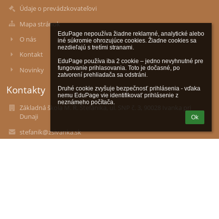
Údaje o prevádzkovateľovi
Mapa stránok
EduPage nepoužíva žiadne reklamné, analytické alebo 
O nás
iné súkromie ohrozujúce cookies. Žiadne cookies sa 
nezdieľajú s tretími stranami.

Kontakt
EduPage používa iba 2 cookie – jedno nevyhnutné pre 
fungovanie prihlasovania. Toto je dočasné, po 
Novinky
zatvorení prehliadača sa odstráni.

Kontakty
Druhé cookie zvyšuje bezpečnosť prihlásenia - vďaka 
nemu EduPage vie identifikovať prihlásenie z 
neznámeho počítača.
Základná škola M. R. Štefánika, ul. SNP č. 3, 90028 Ivanka pri
Dunaji
Ok
stefanik@zsivanka.sk
tel.kontakt (riaditeľka školy): 0907 177 177
školská jedáleň: 02/45 943 328
IČO: 36071145
DIČ 2021608908
Sem zadajte adresu školy
Slovakia