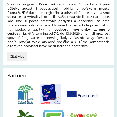
🪖:
V rámci programu
Erasmus+
sa 8 žiakov 7. ročníka a 2 pani
učiteľky zúčastnili vzdelávacej mobility v
poľskom meste
Poznań
. 🌍 V duchu ekologického a udržateľného cestovania sme
sa na cestu vybrali vlakom. 🚆 Naša cesta viedla cez Pardubice,
kde sme si počas prestávky oddýchli a občerstvili sa pred
pokračovaním do Poznane. Už samotná cesta bola príležitosťou
na spoločné zážitky a
podporu myšlienky zeleného
cestovania
. 🌱 V termíne od 7.6. do 13.6.2026 sme mali možnosť
spoznať fungovanie partnerskej školy, zúčastniť sa vyučovacích
hodín, rozvíjať svoje jazykové, sociálne a kultúrne kompetencie
a zároveň nadviazať nové medzinárodné priateľstvá.
Erasmus+
Čítať viac
mobilita
v
Poľsku
Partneri
🌍: