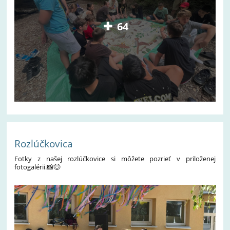
64
Rozlúčkovica
Fotky z našej rozlúčkovice si môžete pozrieť v priloženej
fotogalérii.📸😊