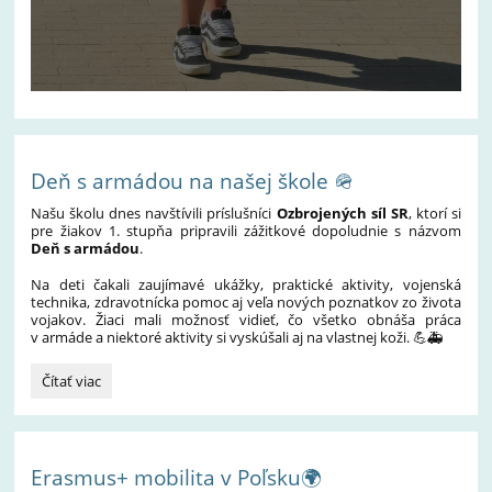
Deň s armádou na našej škole 🪖
Našu školu dnes navštívili príslušníci
Ozbrojených síl SR
, ktorí si
pre žiakov 1. stupňa pripravili zážitkové dopoludnie s názvom
Deň s armádou
.
Na deti čakali zaujímavé ukážky, praktické aktivity, vojenská
technika, zdravotnícka pomoc aj veľa nových poznatkov zo života
vojakov. Žiaci mali možnosť vidieť, čo všetko obnáša práca
v armáde a niektoré aktivity si vyskúšali aj na vlastnej koži. 💪🚑
Deň
Čítať viac
s
armádou
na
našej
Erasmus+ mobilita v Poľsku🌍
škole