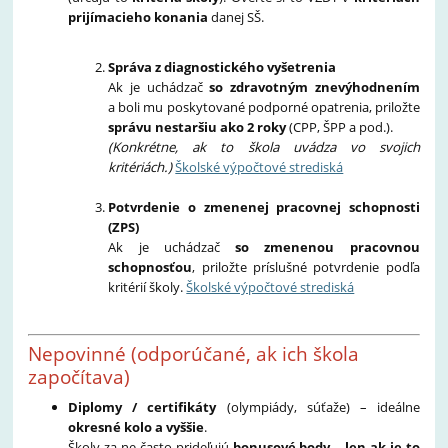
prijímacieho konania
danej SŠ.
Správa z diagnostického vyšetrenia
Ak je uchádzač
so zdravotným znevýhodnením
a boli mu poskytované podporné opatrenia, priložte
správu ne­staršiu ako 2 roky
(CPP, ŠPP a pod.).
(Konkrétne, ak to škola uvádza vo svojich
kritériách.)
Školské výpočtové strediská
Potvrdenie o zmenenej pracovnej schopnosti
(ZPS)
Ak je uchádzač
so zmenenou pracovnou
schopnosťou
, priložte príslušné potvrdenie podľa
kritérií školy.
Školské výpočtové strediská
Nepovinné (odporúčané, ak ich škola
započítava)
Diplomy / certifikáty
(olympiády, súťaže) – ideálne
okresné kolo a vyššie
.
Školy za ne často prideľujú
bonusové body
–
len ak je to