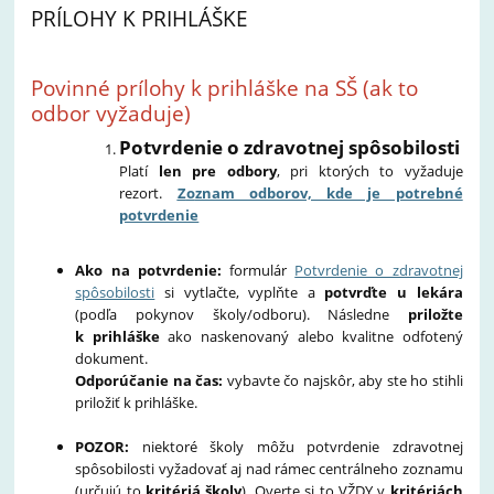
PRÍLOHY K PRIHLÁŠKE
Povinné prílohy k prihláške na SŠ (ak to
odbor vyžaduje)
Potvrdenie o zdravotnej spôsobilosti
Platí
len pre odbory
, pri ktorých to vyžaduje
rezort.
Z
o
znam odborov, kde je potrebné
potvrdenie
Ako na potvrdenie:
formulár
Potvrdenie o zdravotnej
spôsobilosti
si vytlačte, vyplňte a
potvrďte u lekára
(podľa pokynov školy/odboru). Následne
priložte
k prihláške
ako naskenovaný alebo kvalitne odfotený
dokument.
Odporúčanie na čas:
vybavte čo najskôr, aby ste ho stihli
priložiť k prihláške.
POZOR:
niektoré školy môžu potvrdenie zdravotnej
spôsobilosti vyžadovať aj nad rámec centrálneho zoznamu
(určujú to
kritériá školy
). Overte si to VŽDY v
kritériách