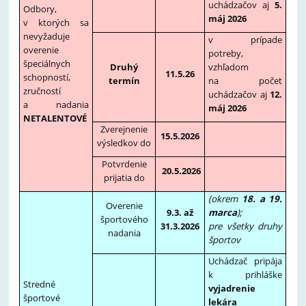
uchádzačov aj
5.
Odbory,
máj 2026
v ktorých sa
nevyžaduje
v prípade
overenie
potreby,
špeciálnych
Druhý
vzhľadom
11.5.26
schopností,
termín
na počet
zručností
uchádzačov aj
12.
a nadania
máj 2026
NETALENTOVÉ
Zverejnenie
15.5.2026
výsledkov do
Potvrdenie
20.5.2026
prijatia do
(okrem
18. a 19.
Overenie
9.3. až
marca
);
športového
31.3.2026
pre všetky druhy
nadania
športov
Uchádzač pripája
k prihláške
Stredné
vyjadrenie
športové
lekára