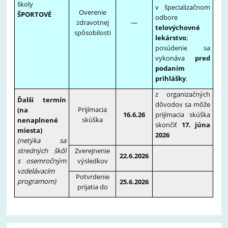
školy
v špecializačnom
Overenie
ŠPORTOVÉ
odbore
zdravotnej
—
telovýchovné
spôsobilosti
lekárstvo
;
posúdenie sa
vykonáva
pred
podaním
prihlášky
.
z organizačných
Ďalší termín
dôvodov sa môže
Prijímacia
(na
16.6.26
prijímacia skúška
skúška
nenaplnené
skončiť
17. júna
miesta)
2026
(netýka sa
stredných škôl
Zverejnenie
22.6.2026
s osemročným
výsledkov
vzdelávacím
Potvrdenie
programom)
25.6.2026
prijatia do