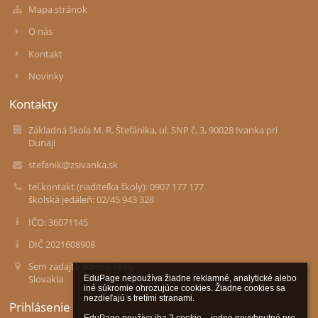
Mapa stránok
O nás
Kontakt
Novinky
Kontakty
Základná škola M. R. Štefánika, ul. SNP č. 3, 90028 Ivanka pri
Dunaji
stefanik@zsivanka.sk
tel.kontakt (riaditeľka školy): 0907 177 177
školská jedáleň: 02/45 943 328
IČO: 36071145
DIČ 2021608908
Sem zadajte adresu školy
Slovakia
EduPage nepoužíva žiadne reklamné, analytické alebo 
iné súkromie ohrozujúce cookies. Žiadne cookies sa 
nezdieľajú s tretími stranami.

Prihlásenie