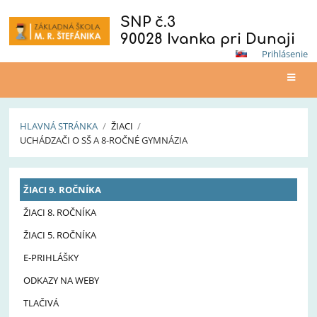
SNP č.3
90028 Ivanka pri Dunaji
Prihlásenie
HLAVNÁ STRÁNKA
/
ŽIACI
/
UCHÁDZAČI O SŠ A 8-ROČNÉ GYMNÁZIA
Uchádzači
ŽIACI 9. ROČNÍKA
o
SŠ
ŽIACI 8. ROČNÍKA
a
ŽIACI 5. ROČNÍKA
8-
E-PRIHLÁŠKY
ročné
gymnázia
ODKAZY NA WEBY
TLAČIVÁ