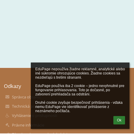
EduPage nepoužíva žiadne reklamné, analytické alebo 
iné súkromie ohrozujúce cookies. Žiadne cookies sa 
nezdieľajú s tretími stranami.

Odkazy
EduPage používa iba 2 cookie – jedno nevyhnutné pre 
fungovanie prihlasovania. Toto je dočasné, po 
zatvorení prehliadača sa odstráni.

Správca obsahu
Druhé cookie zvyšuje bezpečnosť prihlásenia - vďaka 
Technická podpora
nemu EduPage vie identifikovať prihlásenie z 
neznámeho počítača.
Vyhlásenie o prístupnosti
Ok
Právne informácie