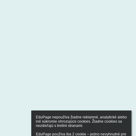
EduPage nepoužíva žiadne reklamné, analytické alebo 
iné súkromie ohrozujúce cookies. Žiadne cookies sa 
nezdieľajú s tretími stranami.

EduPage používa iba 2 cookie – jedno nevyhnutné pre 