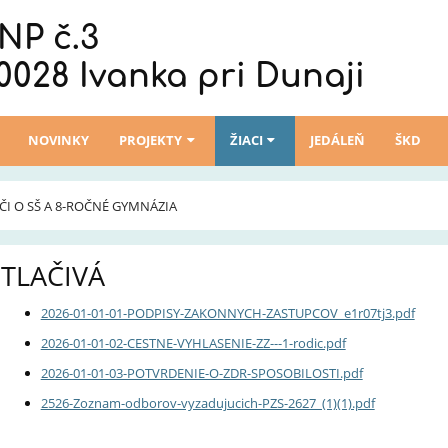
NP č.3
0028 Ivanka pri Dunaji
NOVINKY
PROJEKTY
ŽIACI
JEDÁLEŇ
ŠKD
I O SŠ A 8-ROČNÉ GYMNÁZIA
TLAČIVÁ
2026-01-01-01-PODPISY-ZAKONNYCH-ZASTUPCOV_e1r07tj3.pdf
2026-01-01-02-CESTNE-VYHLASENIE-ZZ---1-rodic.pdf
2026-01-01-03-POTVRDENIE-O-ZDR-SPOSOBILOSTI.pdf
2526-Zoznam-odborov-vyzadujucich-PZS-2627_(1)(1).pdf