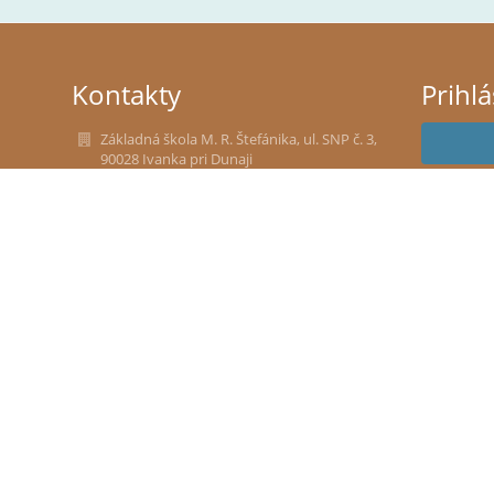
Kontakty
Prihl
Základná škola M. R. Štefánika, ul. SNP č. 3,
90028 Ivanka pri Dunaji
Nev
stefanik@zsivanka.sk
tel.kontakt (riaditeľka školy): 0907 177 177
školská jedáleň: 02/45 943 328
IČO: 36071145
DIČ 2021608908
Sem zadajte adresu školy
Slovakia