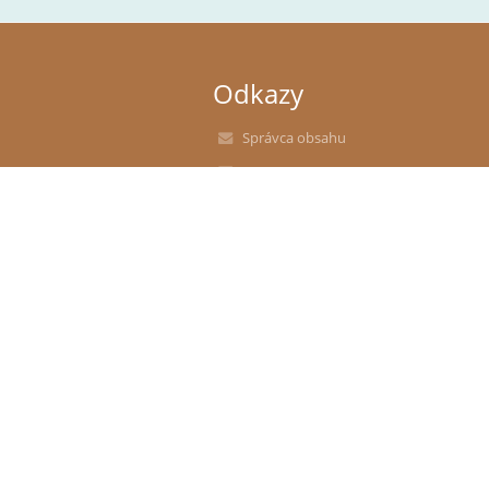
Odkazy
Správca obsahu
Technická podpora
Vyhlásenie o prístupnosti
Právne informácie
Zásady ochrany osobných údajov
Údaje o prevádzkovateľovi
Mapa stránok
O nás
Kontakt
Novinky