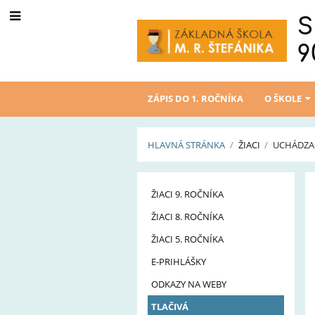
S
9
ZÁPIS DO 1. ROČNÍKA
O ŠKOLE
HLAVNÁ STRÁNKA
/
ŽIACI
/
UCHÁDZAČ
Uchádzači
ŽIACI 9. ROČNÍKA
o
ŽIACI 8. ROČNÍKA
SŠ
ŽIACI 5. ROČNÍKA
a
E-PRIHLÁŠKY
8-
ODKAZY NA WEBY
ročné
TLAČIVÁ