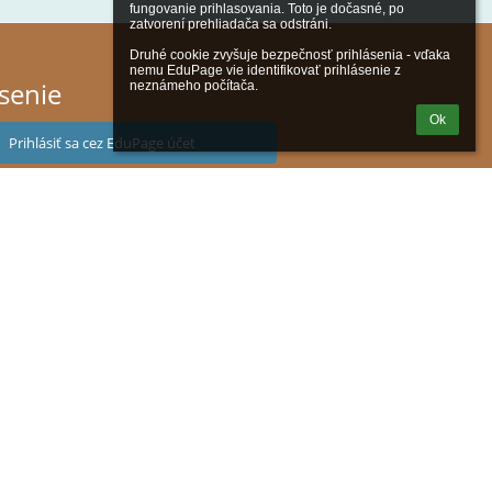
fungovanie prihlasovania. Toto je dočasné, po 
zatvorení prehliadača sa odstráni.

Druhé cookie zvyšuje bezpečnosť prihlásenia - vďaka 
nemu EduPage vie identifikovať prihlásenie z 
ásenie
neznámeho počítača.
Ok
Prihlásiť sa cez EduPage účet
iem prihlasovacie meno alebo heslo