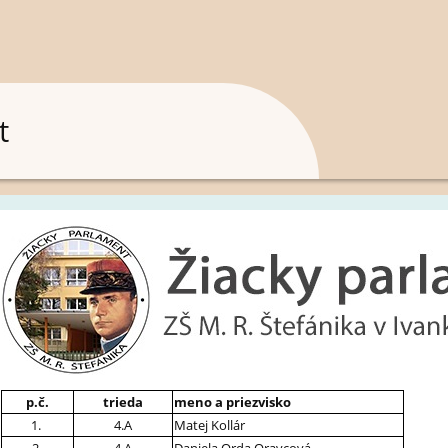
t
p.č.
trieda
meno a priezvisko
1.
4.A
Matej Kollár