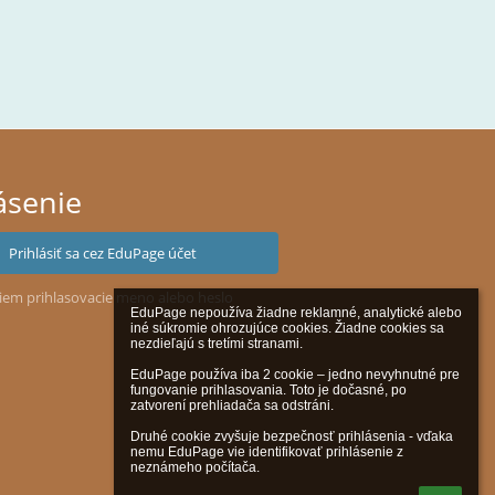
ásenie
Prihlásiť sa cez EduPage účet
iem prihlasovacie meno alebo heslo
EduPage nepoužíva žiadne reklamné, analytické alebo 
iné súkromie ohrozujúce cookies. Žiadne cookies sa 
nezdieľajú s tretími stranami.

EduPage používa iba 2 cookie – jedno nevyhnutné pre 
fungovanie prihlasovania. Toto je dočasné, po 
zatvorení prehliadača sa odstráni.

Druhé cookie zvyšuje bezpečnosť prihlásenia - vďaka 
nemu EduPage vie identifikovať prihlásenie z 
neznámeho počítača.