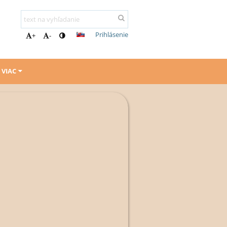
Prihlásenie
+
-
VIAC