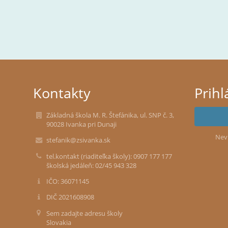
Kontakty
Prihl
Základná škola M. R. Štefánika, ul. SNP č. 3,
90028 Ivanka pri Dunaji
Nev
stefanik@zsivanka.sk
tel.kontakt (riaditeľka školy): 0907 177 177
školská jedáleň: 02/45 943 328
IČO: 36071145
DIČ 2021608908
Sem zadajte adresu školy
Slovakia