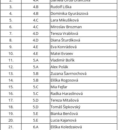
2.
4.A
Daniela Orda Oravcová
3.
4.B
Rudolf Liška
4.
4.B
Dominika Gyurászová
5.
4.C
Lara Mikušíková
6.
4.C
Miroslav Brozman
7.
4.D
Tereza Vrablová
8.
4.D
Diana Šturdíková
9.
4.E
Eva Konrádová
10.
4.E
Matei Evseev
11.
5.A
Vladimír Bořík
12.
5.A
Alex Polák
13.
5.B
Zuzana Šavrnochová
14.
5.B
Eliška Rogosová
15.
5.C
Mia Fejfar
16.
5.C
Radka Haraslinová
17.
5.D
Tereza Mitašová
18.
5.D
Tomáš Šipkovský
19.
5.E
Bianka Benčová
20.
5.E
Lucia Kajanová
21.
6.A
Eliška Koledzaiová