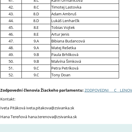
41.
8.C
Karin Urmaničová
42.
8.C
Timotej Lastovka
43.
8.D
Adam Ambruš
44.
8.D
Lukáš Lenharčík
45.
8.E
Tobias Vojtek
46.
8.E
Artur Jenis
47.
9.A
Bibiana Budancová
48.
9.A
Matej Rešetka
49.
9.B
Paula Brhlíková
50.
9.B
Malvína Šimková
51.
9.C
Petra Petríková
52.
9.C
Tony Doan
Zodpovední členovia Žiackeho parlamentu:
ZODPOVEDNI___C__LENOVIA
Kontakt:
Iveta Pitáková iveta.pitakova@zsivanka.sk
Hana Tereňová hana.terenova@zsivanka.sk