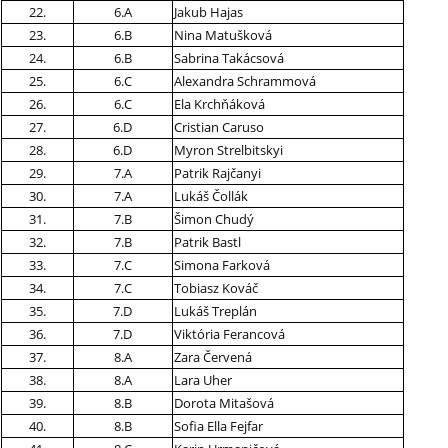
22.
6.A
Jakub Hajas
23.
6.B
Nina Matušková
24.
6.B
Sabrina Takácsová
25.
6.C
Alexandra Schrammová
26.
6.C
Ela Krchňáková
27.
6.D
Cristian Caruso
28.
6.D
Myron Strelbitskyi
29.
7.A
Patrik Rajčanyi
30.
7.A
Lukáš Čollák
31.
7.B
Šimon Chudý
32.
7.B
Patrik Bastl
33.
7.C
Simona Farková
34.
7.C
Tobiasz Kováč
35.
7.D
Lukáš Treplán
36.
7.D
Viktória Ferancová
37.
8.A
Zara Červená
38.
8.A
Lara Uher
39.
8.B
Dorota Mitašová
40.
8.B
Sofia Ella Fejfar