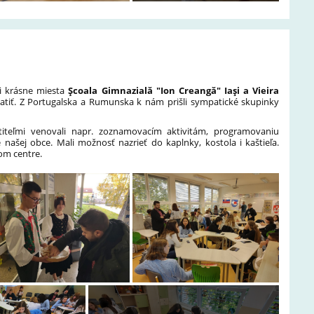
li krásne miesta
Şcoala Gimnazială "Ion Creangă" Iaşi a Vieira
atiť. Z Portugalska a Rumunska k nám prišli sympatické skupinky
iteľmi venovali napr. zoznamovacím aktivitám, programovaniu
e našej obce. Mali možnosť nazrieť do kaplnky, kostola i kaštieľa.
om centre.