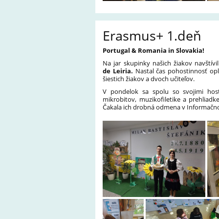
Erasmus+ 1.deň
Portugal & Romania in Slovakia!
Na jar skupinky našich žiakov navštívi
de Leiria.
Nastal čas pohostinnosť opl
šiestich žiakov a dvoch učiteľov.
V pondelok sa spolu so svojimi host
mikrobitov, muzikofiletike a prehliadk
Čakala ich drobná odmena v Informačn