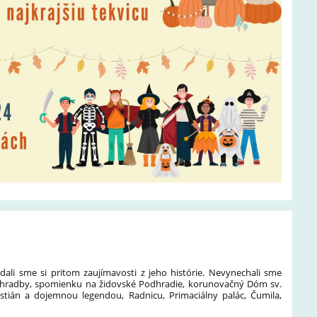
ali sme si pritom zaujímavosti z jeho histórie. Nevynechali sme
a, hradby, spomienku na židovské Podhradie, korunovačný Dóm sv.
istián a dojemnou legendou, Radnicu, Primaciálny palác, Čumila,