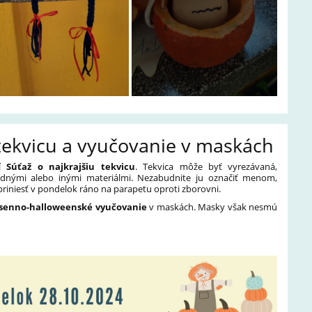
 tekvicu a vyučovanie v maskách
ní
Súťaž o najkrajšiu tekvicu
. Tekvica môže byť vyrezávaná,
dnými alebo inými materiálmi. Nezabudnite ju označiť menom,
priniesť v pondelok ráno na parapetu oproti zborovni.
esenno-halloweenské vyučovanie
v maskách. Masky však nesmú