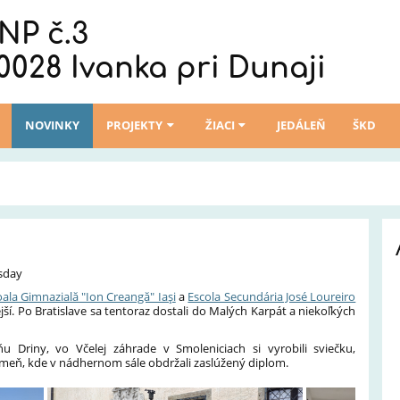
NP č.3
0028 Ivanka pri Dunaji
NOVINKY
PROJEKTY
ŽIACI
JEDÁLEŇ
ŠKD
rsday
ala Gimnazială "Ion Creangă" Iaşi
a
Escola Secundária José Loureiro
jší. Po Bratislave sa tentoraz dostali do Malých Karpát a niekoľkých
ňu Driny, vo Včelej záhrade v Smoleniciach si vyrobili sviečku,
meň, kde v nádhernom sále obdržali zaslúžený diplom.