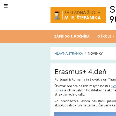
S
9
ZÁPIS DO 1. ROČNÍKA
O ŠKOLE
HLAVNÁ STRÁNKA
/
NOVINKY
Novinky
Erasmus+ 4.deň
Portugal & Romania in Slovakia on Thu
Štvrtok bol pre našich milých hostí z
Şco
Botas
a ich skvelých hostiteľov najakčne
atraktívnych lokalít.
Po prechádzke lesom navštívili jasky
absolvovali okruh na zámku Červený ka