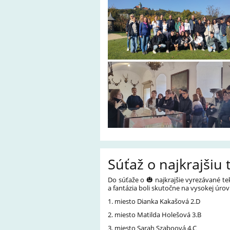
Súťaž o najkrajšiu 
Do súťaže o 🎃 najkrajšie vyrezávané te
a fantázia boli skutočne na vysokej úrov
1. miesto Dianka Kakašová 2.D
2. miesto Matilda Holešová 3.B
3. miesto Sarah Szaboová 4.C