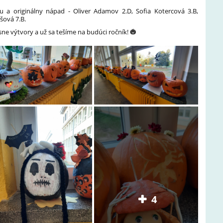
itu a originálny nápad - Oliver Adamov 2.D, Sofia Kotercová 3.B,
šová 7.B.
 výtvory a už sa tešíme na budúci ročník! 🎃
4