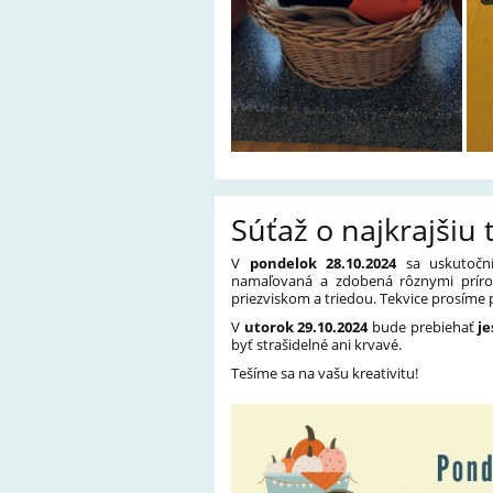
Súťaž o najkrajšiu
V
pondelok 28.10.2024
sa uskutoč
namaľovaná a zdobená rôznymi príro
priezviskom a triedou. Tekvice prosíme 
V
utorok 29.10.2024
bude prebiehať
j
byť strašidelné ani krvavé.
Tešíme sa na vašu kreativitu!