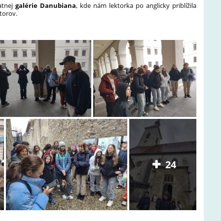
atnej
galérie Danubiana
, kde nám lektorka po anglicky priblížila
torov.
24