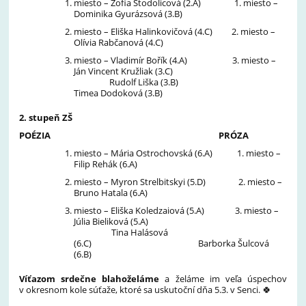
miesto – Žofia Stodolicová (2.A) 1. miesto –
Dominika Gyurázsová (3.B)
miesto – Eliška Halinkovičová (4.C) 2. miesto –
Olívia Rabčanová (4.C)
miesto – Vladimír Bořík (4.A) 3. miesto –
Ján Vincent Kružliak (3.C)
Rudolf Liška (3.B)
Timea Dodoková (3.B)
2. stupeň ZŠ
POÉZIA
PRÓZA
miesto – Mária Ostrochovská (6.A) 1. miesto –
Filip Rehák (6.A)
miesto – Myron Strelbitskyi (5.D) 2. miesto –
Bruno Hatala (6.A)
miesto – Eliška Koledzaiová (5.A) 3. miesto –
Júlia Bieliková (5.A)
Tina Halásová
(6.C) Barborka Šulcová
(6.B)
Víťazom srdečne blahoželáme
a želáme im veľa úspechov
v okresnom kole súťaže, ktoré sa uskutoční dňa 5.3. v Senci.
🍀