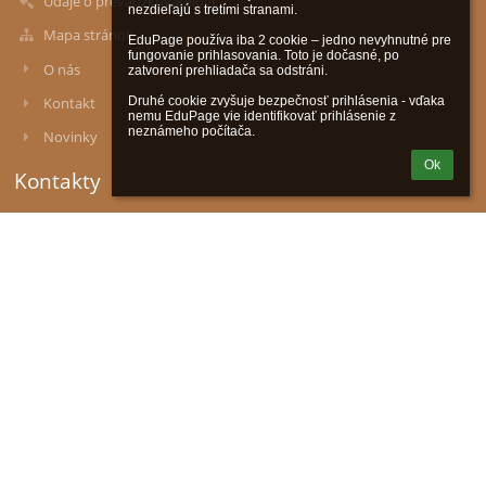
Údaje o prevádzkovateľovi
nezdieľajú s tretími stranami.

Mapa stránok
EduPage používa iba 2 cookie – jedno nevyhnutné pre 
fungovanie prihlasovania. Toto je dočasné, po 
O nás
zatvorení prehliadača sa odstráni.

Druhé cookie zvyšuje bezpečnosť prihlásenia - vďaka 
Kontakt
nemu EduPage vie identifikovať prihlásenie z 
neznámeho počítača.
Novinky
Ok
Kontakty
Základná škola M. R. Štefánika, ul. SNP č. 3, 90028 Ivanka pri
Dunaji
stefanik@zsivanka.sk
tel.kontakt (riaditeľka školy): 0907 177 177
školská jedáleň: 02/45 943 328
IČO: 36071145
DIČ 2021608908
Sem zadajte adresu školy
Slovakia