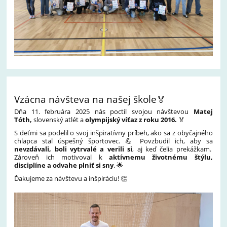
Vzácna návšteva na našej škole🏅
Dňa 11. februára 2025 nás poctil svojou návštevou
Matej
Tóth,
slovenský atlét a
olympijský víťaz z roku 2016.
🏅
S deťmi sa podelil o svoj inšpiratívny príbeh, ako sa z obyčajného
chlapca stal úspešný športovec. 💪 Povzbudil ich, aby sa
nevzdávali, boli vytrvalé a verili si
, aj keď čelia prekážkam.
Zároveň ich motivoval k
aktívnemu životnému štýlu,
disciplíne a odvahe plniť si sny
. 🌟
Ďakujeme za návštevu a inšpiráciu! 👏