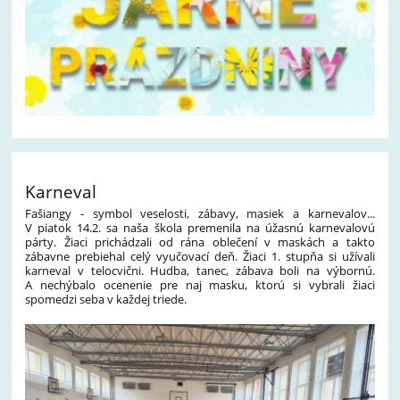
Karneval
Fašiangy - symbol veselosti, zábavy, masiek a karnevalov...
V piatok 14.2. sa naša škola premenila na úžasnú karnevalovú
párty. Žiaci prichádzali od rána oblečení v maskách a takto
zábavne prebiehal celý vyučovací deň. Žiaci 1. stupňa si užívali
karneval v telocvični. Hudba, tanec, zábava boli na výbornú.
A nechýbalo ocenenie pre naj masku, ktorú si vybrali žiaci
spomedzi seba v každej triede.