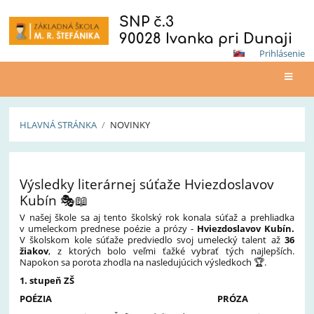
SNP č.3
90028 Ivanka pri Dunaji
Prihlásenie
HLAVNÁ STRÁNKA
/
NOVINKY
Novinky
Výsledky literárnej súťaže Hviezdoslavov
Kubín 🎭📖
V našej škole sa aj tento školský rok konala súťaž a prehliadka
v umeleckom prednese poézie a prózy -
Hviezdoslavov Kubín.
V školskom kole súťaže predviedlo svoj umelecký talent až
36
žiakov
, z ktorých bolo veľmi ťažké vybrať tých najlepších.
Napokon sa porota zhodla na nasledujúcich výsledkoch
🏆
.
1. stupeň ZŠ
POÉZIA
PRÓZA