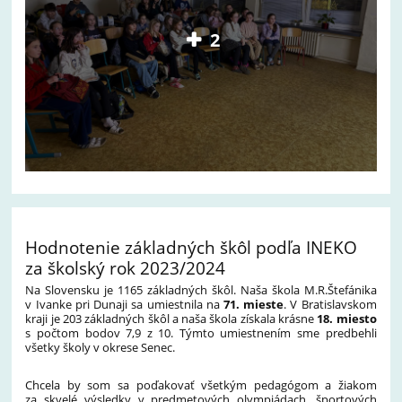
2
Hodnotenie základných škôl podľa INEKO
za školský rok 2023/2024
Na Slovensku je 1165 základných škôl. Naša škola M.R.Štefánika
v Ivanke pri Dunaji sa umiestnila na
71. mieste
. V Bratislavskom
kraji je 203 základných škôl a naša škola získala krásne
18. miesto
s počtom bodov 7,9 z 10. Týmto umiestnením sme predbehli
všetky školy v okrese Senec.
Chcela by som sa poďakovať všetkým pedagógom a žiakom
za skvelé výsledky v predmetových olympiádach, športových