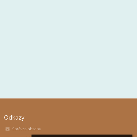
Odkazy
Správca obsahu