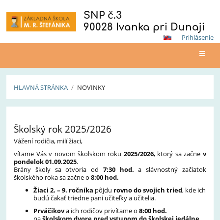
SNP č.3
90028 Ivanka pri Dunaji
Prihlásenie
HLAVNÁ STRÁNKA
/
NOVINKY
Novinky
Školský rok 2025/2026
Vážení rodičia, milí žiaci,
vítame Vás v novom školskom roku
2025/2026
, ktorý sa začne
v
pondelok 01.09.2025
.
Brány školy sa otvoria od
7:30 hod.
a slávnostný začiatok
školského roka sa začne o
8:00 hod.
Žiaci 2. – 9. ročníka
pôjdu
rovno do svojich tried
, kde ich
budú čakať triedne pani učiteľky a učitelia.
Prváčikov
a ich rodičov privítame o
8:00 hod.
na
školskom dvore pred vstupom do školskej jedálne
,