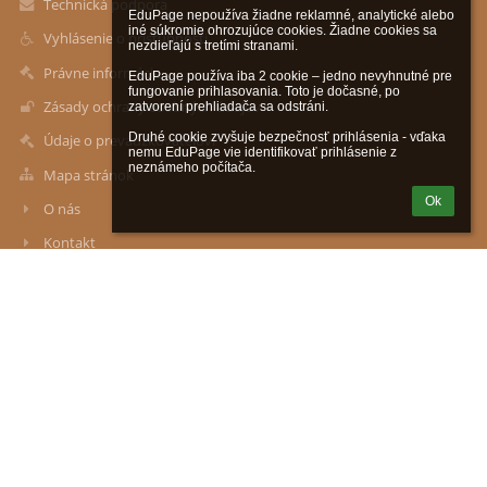
Technická podpora
EduPage nepoužíva žiadne reklamné, analytické alebo 
iné súkromie ohrozujúce cookies. Žiadne cookies sa 
Vyhlásenie o prístupnosti
nezdieľajú s tretími stranami.

Právne informácie
EduPage používa iba 2 cookie – jedno nevyhnutné pre 
fungovanie prihlasovania. Toto je dočasné, po 
Zásady ochrany osobných údajov
zatvorení prehliadača sa odstráni.

Druhé cookie zvyšuje bezpečnosť prihlásenia - vďaka 
Údaje o prevádzkovateľovi
nemu EduPage vie identifikovať prihlásenie z 
neznámeho počítača.
Mapa stránok
Ok
O nás
Kontakt
Novinky
Kontakty
Základná škola M. R. Štefánika, ul. SNP č. 3, 90028 Ivanka pri
Dunaji
stefanik@zsivanka.sk
tel.kontakt (riaditeľka školy): 0907 177 177
školská jedáleň: 02/45 943 328