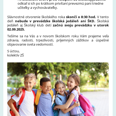
odkiaľ si ich po krátkom privítaní prevezmú pani triedne
učiteľky a vychovávateľky.
Slávnostné otvorenie školského roka
skončí o 8:30 hod.
V tento
deň
nebude v prevádzke školská jedáleň ani ŠKD.
Školská
jedáleň aj Školský klub detí
začnú svoju prevádzku v utorok
02.09.2025.
Tešíme sa na Vás a v novom školskom roku Vám prajeme veľa
zdravia, radosti, trpezlivosti, príjemných zážitkov a úspešné
objavovanie sveta vedomostí.
S úctou,
kolektív ZŠ