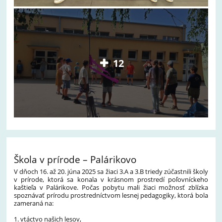
12
Škola v prírode – Palárikovo
V dňoch 16. až 20. júna 2025 sa žiaci 3.A a 3.B triedy zúčastnili školy
v prírode, ktorá sa konala v krásnom prostredí poľovníckeho
kaštieľa v Palárikove. Počas pobytu mali žiaci možnosť zblízka
spoznávať prírodu prostredníctvom lesnej pedagogiky, ktorá bola
zameraná na:
1. vtáctvo našich lesov,