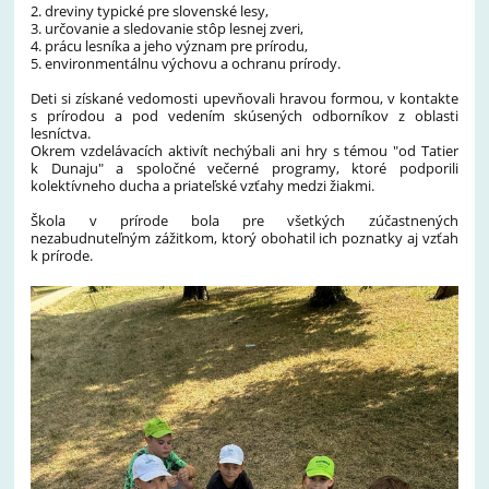
2. dreviny typické pre slovenské lesy,
3. určovanie a sledovanie stôp lesnej zveri,
4. prácu lesníka a jeho význam pre prírodu,
5. environmentálnu výchovu a ochranu prírody.
Deti si získané vedomosti upevňovali hravou formou, v kontakte
s prírodou a pod vedením skúsených odborníkov z oblasti
lesníctva.
Okrem vzdelávacích aktivít nechýbali ani hry s témou "od Tatier
k Dunaju" a spoločné večerné programy, ktoré podporili
kolektívneho ducha a priateľské vzťahy medzi žiakmi.
Škola v prírode bola pre všetkých zúčastnených
nezabudnuteľným zážitkom, ktorý obohatil ich poznatky aj vzťah
k prírode.