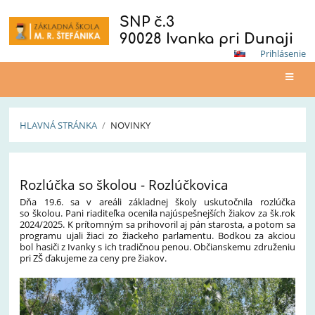
SNP č.3
90028 Ivanka pri Dunaji
Prihlásenie
HLAVNÁ STRÁNKA
/
NOVINKY
Novinky
Rozlúčka so školou - Rozlúčkovica
Dňa 19.6. sa v areáli základnej školy uskutočnila rozlúčka
so školou. Pani riaditeľka ocenila najúspešnejších žiakov za šk.rok
2024/2025. K prítomným sa prihovoril aj pán starosta, a potom sa
programu ujali žiaci zo žiackeho parlamentu. Bodkou za akciou
bol hasiči z Ivanky s ich tradičnou penou. Občianskemu združeniu
pri ZŠ ďakujeme za ceny pre žiakov.