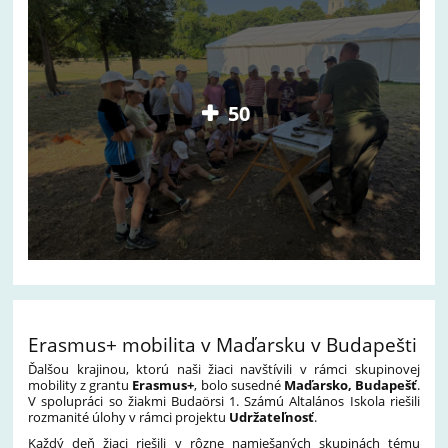
50
Erasmus+ mobilita v Maďarsku v Budapešti
Ďalšou krajinou, ktorú naši žiaci navštívili v rámci skupinovej
mobility z grantu
Erasmus+
, bolo susedné
Maďarsko, Budapešť
.
V spolupráci so žiakmi Budaörsi 1. Számú Altalános Iskola riešili
rozmanité úlohy v rámci projektu
Udržateľnosť
.
Každý deň žiaci riešili v rôzne namiešaných skupinách tému