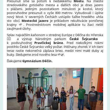
Presunuli sme sa potom k neďalekému
Mostu
. Na mieste
stredovekého gotického mesta a ďalších obcí je dnes jazero
s plážami. Jediným pozostatkom minulosti je kostol, ktorý
pozoruhodne presunuli o vyše 800 metrov. Vybudovali i úplne
nový Most. V severných Čechách ustúpilo ťažbe hnedého uhlia
sto obcí.
Mostecké jazero
je príkladom rekultivácie poničenej
krajiny 🌱. Prostredníctvom mobilnej aplikácie tu žiaci riešili
zaujímavé úlohy.
Splav najväčším kaňonom v strednej Európe z Děčína do Hřenska
🚣‍♂️ a výstup Národným parkom
České Švýcarsko
k podivuhodnej
Pravčickej bráne
. Pred niekoľkými rokmi
postihlo České Švýcarsko veľký požiar. Ihličnany zhoreli. V ich tieni
teraz rastie nekonečná záplava briez, medzi nimi malé duby aj
buky. Sledujeme zrod nového lesa 🌱🌿.
Ďakujeme
Gymnázium Děčín.