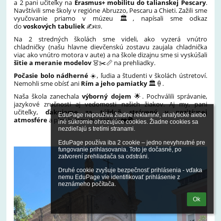
a 2 pani učiteľky na
Erasmus+ mobilitu do talianskej Pescary
.
Navštívili sme školy v regióne Abruzzo, Pescaru a Chieti. Zažili sme
vyučovanie priamo v múzeu 🏛️, napísali sme odkaz
do
voskových tabuliek
✍️📜.
Na 2 stredných školách sme videli, ako vyzerá vnútro
chladničky (našu hlavne dievčenskú zostavu zaujala chladnička
viac ako vnútro motora v aute) a na škole dizajnu sme si vyskúšali
šitie a meranie modelov
👗✂️📏 na prehliadky.
Počasie bolo nádherné
☀️, ľudia a študenti v školách ústretoví.
Nemohli sme obísť ani
Rím a jeho pamiatky
🏛️🍦.
Naša škola zanechala
výborný dojem
🌟. Pochválili správanie,
jazykové zručnosti aj vedomosti našich žiakov. Aj my, pani
učiteľky,
ďakujeme za týždeň strávený v pozitívnej
EduPage nepoužíva žiadne reklamné, analytické alebo 
atmosfére
a plný krásnych zážitkov❤️🌍.
iné súkromie ohrozujúce cookies. Žiadne cookies sa 
nezdieľajú s tretími stranami.

EduPage používa iba 2 cookie – jedno nevyhnutné pre 
fungovanie prihlasovania. Toto je dočasné, po 
zatvorení prehliadača sa odstráni.

Druhé cookie zvyšuje bezpečnosť prihlásenia - vďaka 
nemu EduPage vie identifikovať prihlásenie z 
neznámeho počítača.
Ok