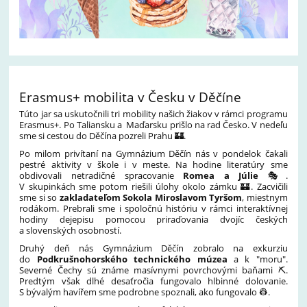
Erasmus+ mobilita v Česku v Děčíne
Túto jar sa uskutočnili tri mobility našich žiakov v rámci programu
Erasmus+. Po Taliansku a Maďarsku prišlo na rad Česko. V nedeľu
sme si cestou do Děčína pozreli Prahu 🏰.
Po milom privítaní na Gymnázium Děčín nás v pondelok čakali
pestré aktivity v škole i v meste. Na hodine literatúry sme
obdivovali netradičné spracovanie
Romea a Júlie
🎭.
V skupinkách sme potom riešili úlohy okolo zámku 🏰. Zacvičili
sme si so
zakladateľom Sokola Miroslavom Tyršom
, miestnym
rodákom. Prebrali sme i spoločnú históriu v rámci interaktívnej
hodiny dejepisu pomocou priraďovania dvojíc českých
a slovenských osobností.
Druhý deň nás Gymnázium Děčín zobralo na exkurziu
do
Podkrušnohorského technického múzea
a k "moru".
Severné Čechy sú známe masívnymi povrchovými baňami ⛏️.
Predtým však dlhé desaťročia fungovalo hlbinné dolovanie.
S bývalým havířem sme podrobne spoznali, ako fungovalo 👷.