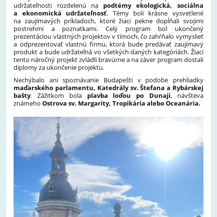
udržateľnosti rozdelenú na
podtémy ekologická, sociálna
a ekonomická udržateľnosť
. Témy boli krásne vysvetlené
na zaujímavých príkladoch, ktoré žiaci pekne dopĺňali svojimi
postrehmi a poznatkami. Celý program bol ukončený
prezentáciou vlastných projektov v tímoch, čo zahŕňalo vymyslieť
a odprezentovať vlastnú firmu, ktorá bude predávať zaujímavý
produkt a bude udržateľná vo všetkých daných kategóriách. Žiaci
tento náročný projekt zvládli bravúrne a na záver program dostali
diplomy za ukončenie projektu.
Nechýbalo ani spoznávanie Budapešti v podobe prehliadky
maďarského parlamentu, Katedrály sv. Štefana a Rybárskej
bašty
. Zážitkom bola
plavba loďou po Dunaji
, návšteva
známeho
Ostrova sv. Margarity, Tropikária alebo Oceanária.