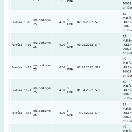
DPH
90028
pri Du
ZŠ
M.R.Št
malood.plyn
s
Faktúra
1316
4,00
02.09.2022
SPP
, Ul.SN
ZŠ
DPH
90028
pri Du
ZŠ
M.R.Št
malood.plyn
s
Faktúra
1156
4,00
03.05.2022
SPP
, Ul.SN
ZŠ
DPH
90028
pri Du
ZŠ
M.R.Št
malood.plyn
s
Faktúra
1459
4,00
02.12.2022
SPP
, Ul.SN
ZŠ
DPH
90028
pri Du
ZŠ
M.R.Št
malood.plyn
s
Faktúra
1121
4,00
01.04.2022
SPP
, Ul.SN
ZŠ
DPH
90028
pri Du
ZŠ
M.R.Št
malood.plyn
s
Faktúra
1018
4,00
14.01.2022
SPP
, Ul.SN
ZŠ
DPH
90028
pri Du
ZŠ
M.R.Št