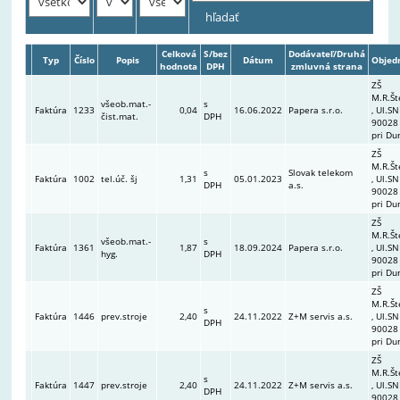
Celková
S/bez
Dodávateľ/Druhá
Typ
Číslo
Popis
Dátum
Objed
hodnota
DPH
zmluvná strana
ZŠ
M.R.Št
všeob.mat.-
s
Faktúra
1233
0,04
16.06.2022
Papera s.r.o.
, Ul.SN
čist.mat.
DPH
90028
pri Du
ZŠ
M.R.Št
s
Slovak telekom
Faktúra
1002
tel.úč. šj
1,31
05.01.2023
, Ul.SN
DPH
a.s.
90028
pri Du
ZŠ
M.R.Št
všeob.mat.-
s
Faktúra
1361
1,87
18.09.2024
Papera s.r.o.
, Ul.SN
hyg.
DPH
90028
pri Du
ZŠ
M.R.Št
s
Faktúra
1446
prev.stroje
2,40
24.11.2022
Z+M servis a.s.
, Ul.SN
DPH
90028
pri Du
ZŠ
M.R.Št
s
Faktúra
1447
prev.stroje
2,40
24.11.2022
Z+M servis a.s.
, Ul.SN
DPH
90028