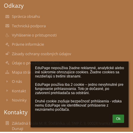
Odkazy
Správca obsahu
Technická podpora
Vyhlásenie o prístupnosti
Právne informácie
Zásady ochrany osobných údajov
Údaje o prevádzkovateľovi
EduPage nepoužíva žiadne reklamné, analytické alebo 
Mapa stránok
iné súkromie ohrozujúce cookies. Žiadne cookies sa 
nezdieľajú s tretími stranami.

O nás
EduPage používa iba 2 cookie – jedno nevyhnutné pre 
fungovanie prihlasovania. Toto je dočasné, po 
Kontakt
zatvorení prehliadača sa odstráni.

Novinky
Druhé cookie zvyšuje bezpečnosť prihlásenia - vďaka 
nemu EduPage vie identifikovať prihlásenie z 
neznámeho počítača.
Kontakty
Ok
Základná škola M. R. Štefánika, ul. SNP č. 3, 90028 Ivanka pri
Dunaji