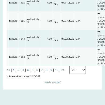
malood.plyn
s
Faktúra
1405
4,00
04.11.2022
SPP
, Ul.SN
ZŠ
DPH
90028
pri Du
ZŠ
M.R.Št
malood.plyn
s
Faktúra
1255
4,00
06.07.2022
SPP
, Ul.SN
ZŠ
DPH
90028
pri Du
ZŠ
M.R.Št
malood.plyn
s
Faktúra
1044
4,00
07.02.2022
SPP
, Ul.SN
ZŠ
DPH
90028
pri Du
ZŠ
M.R.Št
malood.plyn
s
Faktúra
1284
4,00
02.08.2022
SPP
, Ul.SN
ZŠ
DPH
90028
pri Du
<<
|
1
|
2
|
3
|
4
|
5
|
6
|
7
|
8
|
9
|
10
|
>>
zobrazené záznamy: 1-20/3471
verzia pre tlač