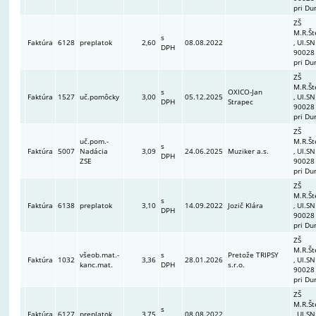
pri Du
ZŠ
M.R.Št
s
Faktúra
6128
preplatok
2,60
08.08.2022
, Ul.SN
DPH
90028
pri Du
ZŠ
M.R.Št
s
OXICO-Jan
Faktúra
1527
uč.pomôcky
3,00
05.12.2025
, Ul.SN
DPH
Strapec
90028
pri Du
ZŠ
uč.pom.-
M.R.Št
s
Faktúra
5007
Nadácia
3,09
24.06.2025
Muziker a.s.
, Ul.SN
DPH
ZSE
90028
pri Du
ZŠ
M.R.Št
s
Faktúra
6138
preplatok
3,10
14.09.2022
Jozič Klára
, Ul.SN
DPH
90028
pri Du
ZŠ
M.R.Št
všeob.mat.-
s
Pretože TRIPSY
Faktúra
1032
3,36
28.01.2026
, Ul.SN
kanc.mat.
DPH
s.r.o.
90028
pri Du
ZŠ
M.R.Št
s
Faktúra
6127
preplatok
3,75
08.08.2022
, Ul.SN