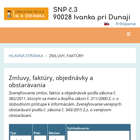
SNP č.3
90028 Ivanka pri Dunaji
Prihlásenie
HLAVNÁ STRÁNKA
/
ZMLUVY, FAKTÚRY
Zmluvy,
Zmluvy, faktúry, objednávky a
faktúry
obstarávania
Zverejňovanie zmlúv, faktúr a objednávok podľa zákona č.
382/2011, ktorým sa mení a dopĺňa zákon č. 211/2000 Z. z. o
slobodnom prístupe k informáciám. Zverejňovanie verejných
obstarávaní podľa č. zákona č. 343/2015 Z.z. o verejnom
obstarávaní.
Vyhľadávanie:
Typ:
Rok:
Mesiac: