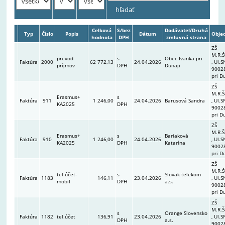
Celková
S/bez
Dodávateľ/Druhá
Typ
Číslo
Popis
Dátum
Obje
hodnota
DPH
zmluvná strana
ZŠ
M.R.Š
prevod
s
Obec Ivanka pri
Faktúra
2000
62 772,13
24.04.2026
, Ul.S
príjmov
DPH
Dunaji
90028
pri D
ZŠ
M.R.Š
Erasmus+
s
Faktúra
911
1 246,00
24.04.2026
Barusová Sandra
, Ul.S
KA2025
DPH
90028
pri D
ZŠ
M.R.Š
Erasmus+
s
Bariaková
Faktúra
910
1 246,00
24.04.2026
, Ul.S
KA2025
DPH
Katarína
90028
pri D
ZŠ
M.R.Š
tel.účet-
s
Slovak telekom
Faktúra
1183
146,11
23.04.2026
, Ul.S
mobil
DPH
a.s.
90028
pri D
ZŠ
M.R.Š
s
Orange Slovensko
Faktúra
1182
tel.účet
136,91
23.04.2026
, Ul.S
DPH
a.s.
90028