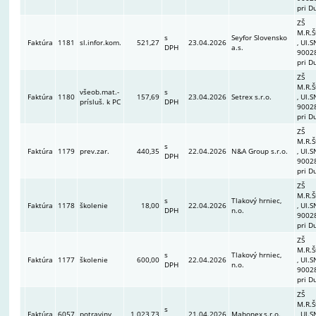
pri D
ZŠ
M.R.Š
s
Seyfor Slovensko
Faktúra
1181
sl.infor.kom.
521,27
23.04.2026
, Ul.S
DPH
a.s.
90028
pri D
ZŠ
M.R.Š
všeob.mat.-
s
Faktúra
1180
157,69
23.04.2026
Setrex s.r.o.
, Ul.S
prísluš. k PC
DPH
90028
pri D
ZŠ
M.R.Š
s
Faktúra
1179
prev.zar.
440,35
22.04.2026
N&A Group s.r.o.
, Ul.S
DPH
90028
pri D
ZŠ
M.R.Š
s
Tlakový hrniec,
Faktúra
1178
školenie
18,00
22.04.2026
, Ul.S
DPH
n.o.
90028
pri D
ZŠ
M.R.Š
s
Tlakový hrniec,
Faktúra
1177
školenie
600,00
22.04.2026
, Ul.S
DPH
n.o.
90028
pri D
ZŠ
M.R.Š
s
Faktúra
6057
potraviny
1 023,73
21.04.2026
Mabonex,s.r.o.
, Ul.S