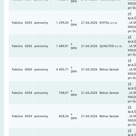
DPH
90028
pri D
ZŠ
M.R.Š
s
Faktúra
6055
potraviny
1 299,20
21.04.2026
EVITAL s.r.o.
, Ul.S
DPH
90028
pri D
ZŠ
M.R.Š
s
Faktúra
6056
potraviny
1 489,91
21.04.2026
QUALITED s.r.o.
, Ul.S
DPH
90028
pri D
ZŠ
M.R.Š
s
Faktúra
6060
potraviny
4 405,71
21.04.2026
Bohus Sestak
, Ul.S
DPH
90028
pri D
ZŠ
M.R.Š
s
Faktúra
6058
potraviny
768,67
21.04.2026
Bohus Sestak
, Ul.S
DPH
90028
pri D
ZŠ
M.R.Š
s
Faktúra
6059
potraviny
828,24
21.04.2026
Bohus Sestak
, Ul.S
DPH
90028
pri D
ZŠ
M.R.Š