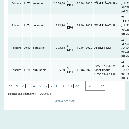
s
Faktúra
1175
stravné
2 958,80
16.04.2026
ZŠ M.R.Štefánika
, Ul.S
DPH
90028
pri D
ZŠ
M.R.Š
s
Faktúra
1174
stravné
113,80
16.04.2026
ZŠ M.R.Štefánika
, Ul.S
DPH
90028
pri D
ZŠ
M.R.Š
s
Faktúra
6049
potraviny
1 693,18
15.04.2026
AH&MH s.r.o.
, Ul.S
DPH
90028
pri D
ZŠ
RAABE s.r.o. Dr.
M.R.Š
s
Faktúra
1171
publikácia
55,20
15.04.2026
Josef Raabe
, Ul.S
DPH
Slovensko s.r.o.
90028
pri D
<<
|
1
|
2
|
3
|
4
|
5
|
6
|
7
|
8
|
9
|
10
|
>>
zobrazené záznamy: 1-20/3471
verzia pre tlač