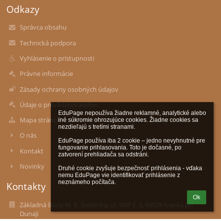
Odkazy
Správca obsahu
Technická podpora
Vyhlásenie o prístupnosti
Právne informácie
Zásady ochrany osobných údajov
Údaje o prevádzkovateľovi
EduPage nepoužíva žiadne reklamné, analytické alebo 
Mapa stránok
iné súkromie ohrozujúce cookies. Žiadne cookies sa 
nezdieľajú s tretími stranami.

O nás
EduPage používa iba 2 cookie – jedno nevyhnutné pre 
fungovanie prihlasovania. Toto je dočasné, po 
Kontakt
zatvorení prehliadača sa odstráni.

Novinky
Druhé cookie zvyšuje bezpečnosť prihlásenia - vďaka 
nemu EduPage vie identifikovať prihlásenie z 
neznámeho počítača.
Kontakty
Ok
Základná škola M. R. Štefánika, ul. SNP č. 3, 90028 Ivanka pri
Dunaji