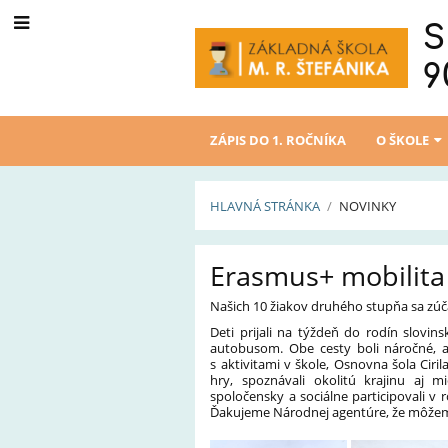
S
9
ZÁPIS DO 1. ROČNÍKA
O ŠKOLE
HLAVNÁ STRÁNKA
/
NOVINKY
Novinky
Erasmus+ mobilita
Našich 10 žiakov druhého stupňa sa zúč
Deti prijali na týždeň do rodín slovin
autobusom. Obe cesty boli náročné, 
s aktivitami v škole, Osnovna šola Ciri
hry, spoznávali okolitú krajinu aj mie
spoločensky a sociálne participovali v 
Ďakujeme Národnej agentúre, že môžem