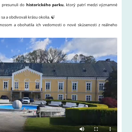
i presunuli do
historického parku
, ktorý patrí medzi významné
 sa a obdivovali krásu okolia. 🍃
ínosom a obohatila ich vedomosti o nové skúsenosti z reálneho