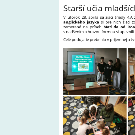
Starší učia mladší
V utorok 28. apríla sa žiaci triedy 4.A 
anglického jazyka
si pre nich žiaci z
zamerané na príbeh
Matilda od Roa
s nadšením a hravou formou si upevnili 
Celé podujatie prebehlo v príjemnej a t