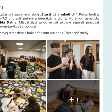
ch
zúčastnili zaujímavej akcie „
Starší učia mladších
“. Počas hodiny
o 7.D pripravili pútavé a interaktívne úlohy, ktoré boli tematicky
lda Dahla.
Mladší žiaci sa do aktivít aktívne zapájali, pracovali
svoje jazykové zručnosti.
vorivej atmosfére a bolo prínosom pre obe zúčastnené triedy.
1