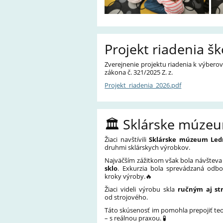
Projekt riadenia šk
Zverejnenie projektu riadenia k výberov
zákona č. 321/2025 Z. z.
Projekt_riadenia_2026.pdf
🏛️ Sklárske múzeu
Žiaci navštívili
Sklárske múzeum Led
druhmi sklárskych výrobkov.
Najväčším zážitkom však bola návšteva 
sklo
. Exkurzia bola sprevádzaná odbo
kroky výroby.🔥
Žiaci videli výrobu skla
ručným aj st
od strojového.
Táto skúsenosť im pomohla prepojiť te
– s reálnou praxou. 🧪