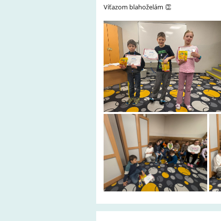
Víťazom blahoželám 👏