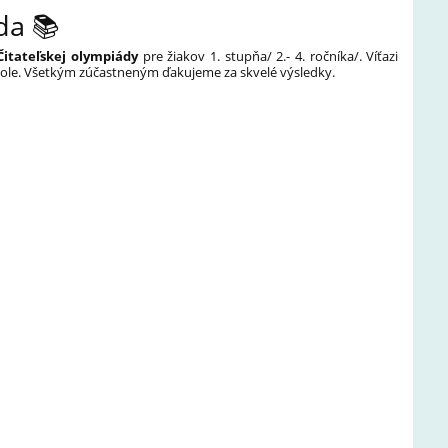
da 📚
Čitateľskej olympiády
pre žiakov 1. stupňa/ 2.- 4. ročníka/. Víťazi
m kole. Všetkým zúčastneným ďakujeme za skvelé výsledky.