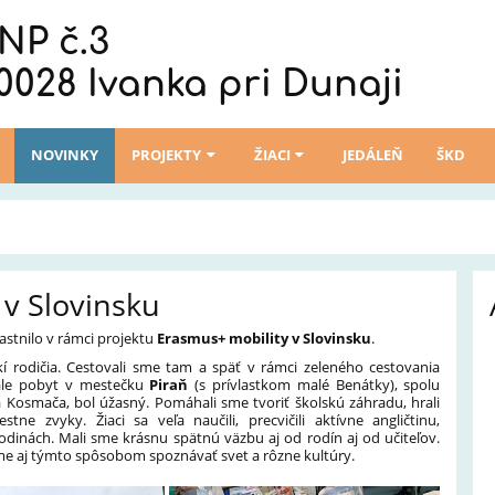
NP č.3
0028 Ivanka pri Dunaji
NOVINKY
PROJEKTY
ŽIACI
JEDÁLEŇ
ŠKD
 v Slovinsku
astnilo v rámci projektu
Erasmus+ mobility v Slovinsku
.
skí rodičia. Cestovali sme tam a späť v rámci zeleného cestovania
ale pobyt v mestečku
Piraň
(s prívlastkom malé Benátky), spolu
la Kosmača, bol úžasný. Pomáhali sme tvoriť školskú záhradu, hrali
stne zvyky. Žiaci sa veľa naučili, precvičili aktívne angličtinu,
rodinách. Mali sme krásnu spätnú väzbu aj od rodín aj od učiteľov.
e aj týmto spôsobom spoznávať svet a rôzne kultúry.