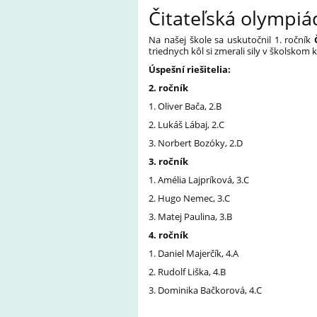
Čitateľská olympiá
Na našej škole sa uskutočnil 1. ročník
triednych kôl si zmerali sily v školsko
Úspešní riešitelia:
2. ročník
1. Oliver Bača, 2.B
2. Lukáš Lábaj, 2.C
3. Norbert Bozóky, 2.D
3. ročník
1. Amélia Lajpríková, 3.C
2. Hugo Nemec, 3.C
3. Matej Paulina, 3.B
4. ročník
1. Daniel Majerčík, 4.A
2. Rudolf Liška, 4.B
3. Dominika Bačkorová, 4.C