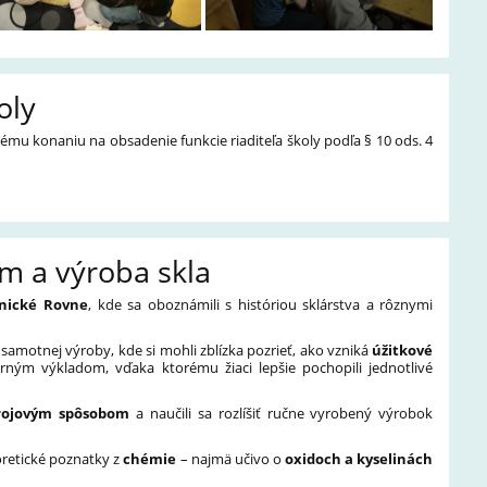
oly
ému konaniu na obsadenie funkcie riaditeľa školy podľa § 10 ods. 4
m a výroba skla
nické Rovne
, kde sa oboznámili s históriou sklárstva a rôznymi
samotnej výroby, kde si mohli zblízka pozrieť, ako vzniká
úžitkové
rným výkladom, vďaka ktorému žiaci lepšie pochopili jednotlivé
rojovým spôsobom
a naučili sa rozlíšiť ručne vyrobený výrobok
oretické poznatky z
chémie
– najmä učivo o
oxidoch a kyselinách