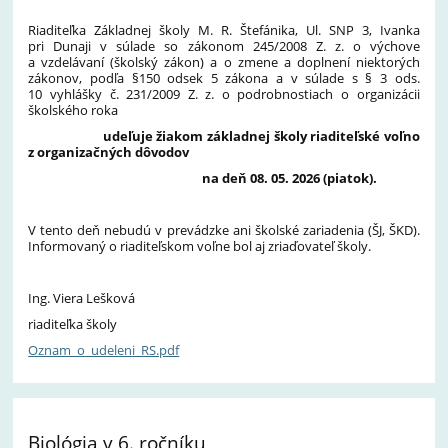
Riaditeľka Základnej školy M. R. Štefánika, Ul. SNP 3, Ivanka
pri Dunaji v súlade so zákonom 245/2008 Z. z. o výchove
a vzdelávaní (školský zákon) a o zmene a doplnení niektorých
zákonov, podľa §150 odsek 5 zákona a v súlade s § 3 ods.
10 vyhlášky č. 231/2009 Z. z. o podrobnostiach o organizácii
školského roka
udeľuje žiakom základnej školy riaditeľské voľno
z organizačných dôvodov
na deň 08. 05. 2026 (piatok)
.
V tento deň nebudú v prevádzke ani školské zariadenia (ŠJ, ŠKD).
Informovaný o riaditeľskom voľne bol aj zriaďovateľ školy.
Ing. Viera Lešková
riaditeľka školy
Oznam_o_udeleni_RS.pdf
Biológia v 6. ročníku