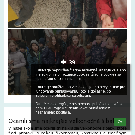
39
EduPage nepoužíva žiadne reklamné, analytické alebo 
iné súkromie ohrozujúce cookies. Žiadne cookies sa 
nezdieľajú s tretími stranami.

EduPage používa iba 2 cookie – jedno nevyhnutné pre 
fungovanie prihlasovania. Toto je dočasné, po 
zatvorení prehliadača sa odstráni.

Druhé cookie zvyšuje bezpečnosť prihlásenia - vďaka 
nemu EduPage vie identifikovať prihlásenie z 
neznámeho počítača.
Ocenili sme najkrajšie veľkonočné šibáky🌿
Ok
V našej škole sme ocenili tri najkrajšie veľkonočné šibáky, ktoré
žiaci pripravili s veľkou šikovnosťou, kreativitou a tradičným