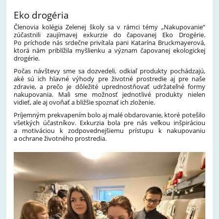
Eko drogéria
Členovia kolégia Zelenej školy sa v rámci témy „Nakupovanie“
zúčastnili zaujímavej exkurzie do čapovanej Eko Drogérie.
Po príchode nás srdečne privítala pani Katarína Bruckmayerová,
ktorá nám priblížila myšlienku a význam čapovanej ekologickej
drogérie.
Počas návštevy sme sa dozvedeli, odkiaľ produkty pochádzajú,
aké sú ich hlavné výhody pre životné prostredie aj pre naše
zdravie, a prečo je dôležité uprednostňovať udržateľné formy
nakupovania. Mali sme možnosť jednotlivé produkty nielen
vidieť, ale aj ovoňať a bližšie spoznať ich zloženie.
Príjemným prekvapením bolo aj malé obdarovanie, ktoré potešilo
všetkých účastníkov. Exkurzia bola pre nás veľkou inšpiráciou
a motiváciou k zodpovednejšiemu prístupu k nakupovaniu
a ochrane životného prostredia.