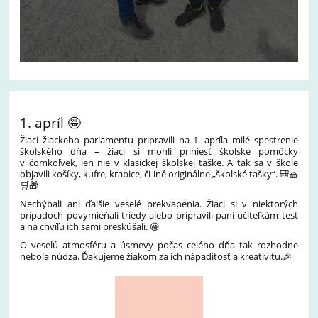
1. apríl 🤪
Žiaci žiackeho parlamentu pripravili na 1. apríla milé spestrenie
školského dňa – žiaci si mohli priniesť školské pomôcky
v čomkoľvek, len nie v klasickej školskej taške. A tak sa v škole
objavili košíky, kufre, krabice, či iné originálne „školské tašky“. 🎒🧺
🛒🎁
Nechýbali ani ďalšie veselé prekvapenia. Žiaci si v niektorých
prípadoch povymieňali triedy alebo pripravili pani učiteľkám test
a na chvíľu ich sami preskúšali. 😀
O veselú atmosféru a úsmevy počas celého dňa tak rozhodne
nebola núdza. Ďakujeme žiakom za ich nápaditosť a kreativitu.🎉