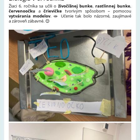
Žiaci 6. ročníka sa učili o
živočíšnej bunke
,
rastlinnej bunke
,
červenoočku
a
črievičke
tvorivým spôsobom – pomocou
vytvárania modelov
. 🧫 Učenie tak bolo názorné, zaujímavé
a zároveň zábavné. 😊