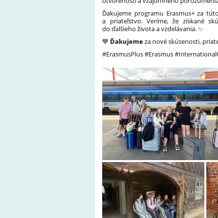
otvorenosti a vzájomného porozumenia
Ďakujeme programu Erasmus+ za túto j
a priateľstvo. Veríme, že získané sk
do ďalšieho života a vzdelávania. ✨
💙
Ďakujeme
za nové skúsenosti, priat
#ErasmusPlus #Erasmus #Internationa