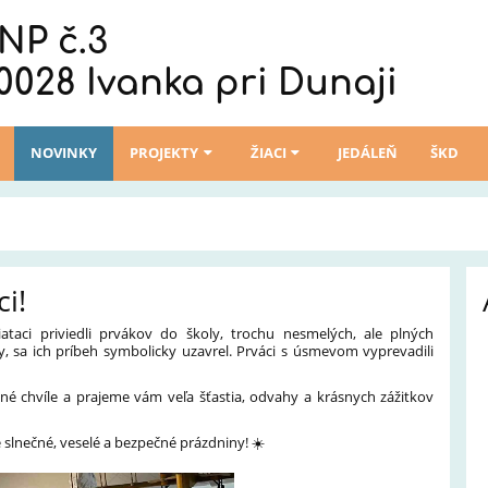
NP č.3
0028 Ivanka pri Dunaji
NOVINKY
PROJEKTY
ŽIACI
JEDÁLEŇ
ŠKD
i!
ataci priviedli prvákov do školy, trochu nesmelých, ale plných
, sa ich príbeh symbolicky uzavrel. Prváci s úsmevom vyprevadili
né chvíle a prajeme vám veľa šťastia, odvahy a krásnych zážitkov
slnečné, veselé a bezpečné prázdniny! ☀️