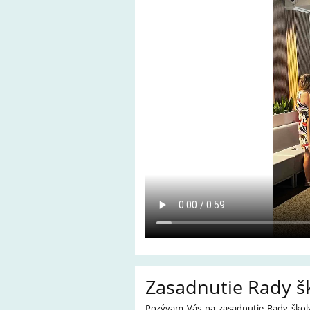
Zasadnutie Rady š
Pozývam Vás na zasadnutie Rady školy p