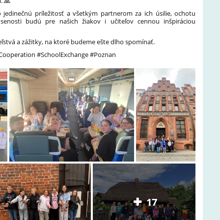
. 🙏
edinečnú príležitosť a všetkým partnerom za ich úsilie, ochotu
úsenosti budú pre našich žiakov i učiteľov cennou inšpiráciou
eľstvá a zážitky, na ktoré budeme ešte dlho spomínať.
lCooperation #SchoolExchange #Poznan
17