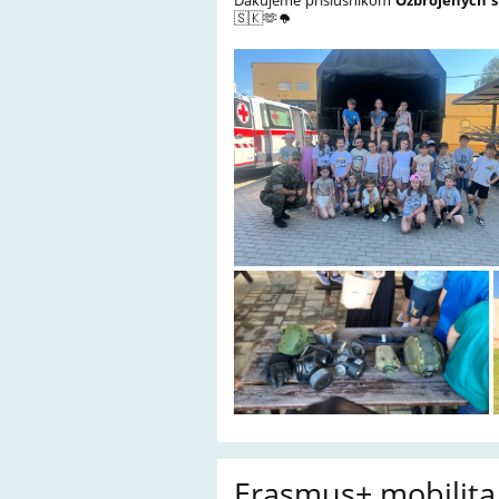
Ďakujeme príslušníkom
Ozbrojených s
🇸🇰🫶🪖
Erasmus+ mobilita