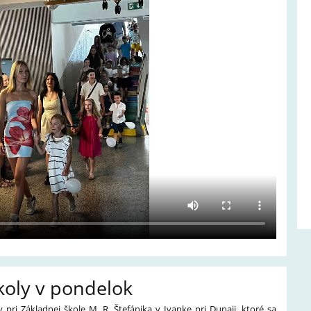
koly v pondelok
ri Základnej škole M. R. Štefánika v Ivanke pri Dunaji, ktoré sa