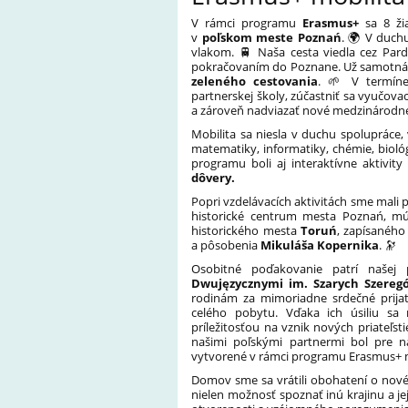
V rámci programu
Erasmus+
sa 8 žia
v
poľskom meste Poznań
. 🌍 V duch
vlakom. 🚆 Naša cesta viedla cez Pard
pokračovaním do Poznane. Už samotná ce
zeleného cestovania
. 🌱 V termíne
partnerskej školy, zúčastniť sa vyučova
a zároveň nadviazať nové medzinárodné 
Mobilita sa niesla v duchu spolupráce,
matematiky, informatiky, chémie, bioló
programu boli aj interaktívne aktivi
dôvery.
Popri vzdelávacích aktivitách sme mali p
historické centrum mesta Poznań, mú
historického mesta
Toruń
, zapísanéh
a pôsobenia
Mikuláša Kopernika
. 🔭
Osobitné poďakovanie patrí našej 
Dwujęzycznymi im. Szarych Szereg
rodinám za mimoriadne srdečné prijat
celého pobytu. Vďaka ich úsiliu sa 
príležitosťou na vznik nových priateľs
našimi poľskými partnermi bol pre ná
vytvorené v rámci programu Erasmus+ 
Domov sme sa vrátili obohatení o nové 
nielen možnosť spoznať inú krajinu a je