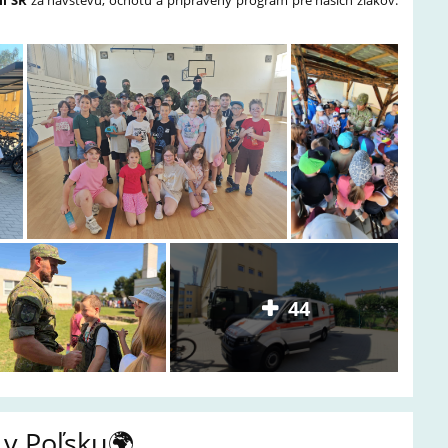
íl SR
za návštevu, ochotu a pripravený program pre našich žiakov.
44
 v Poľsku🌍