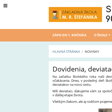
S
9
ZÁPIS DO 1. ROČNÍKA
O ŠKOLE
HLAVNÁ STRÁNKA
/
NOVINKY
Novinky
Dovidenia, deviatac
Na začiatku školského roka naši devi
očakávania. Dnes, v posledný deň školy
deviatakov na novú cestu.
Milí deviataci, ďakujeme vám za spoloč
v ďalšej etape života.
Všetkým žiakom, ale aj rodičom prajeme 