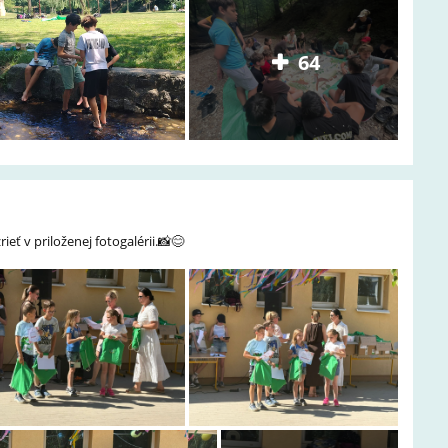
64
ieť v priloženej fotogalérii.📸😊