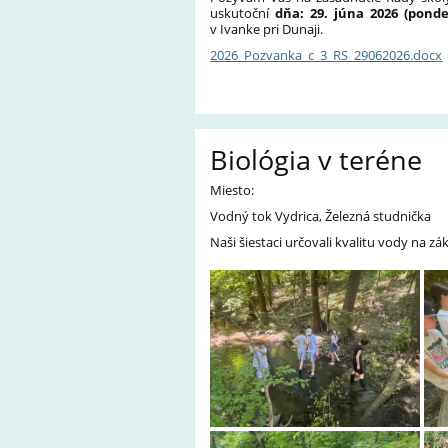
uskutoční
dňa: 29. júna 2026 (pond
v Ivanke pri Dunaji.
2026_Pozvanka_c_3_RS_29062026.docx
Biológia v teréne
Miesto:
Vodný tok Vydrica, Železná studnička
Naši šiestaci určovali kvalitu vody na z