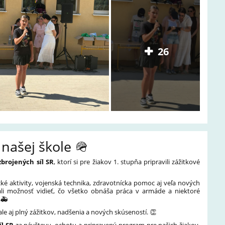
26
našej škole 🪖
brojených síl SR
, ktorí si pre žiakov 1. stupňa pripravili zážitkové
cké aktivity, vojenská technika, zdravotnícka pomoc aj veľa nových
ali možnosť vidieť, čo všetko obnáša práca v armáde a niektoré
💪🚑
le aj plný zážitkov, nadšenia a nových skúseností. 👏