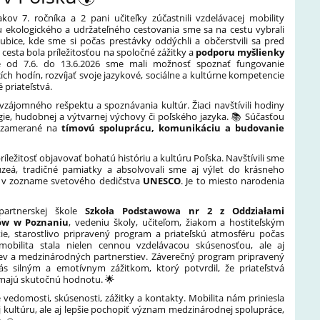
kov 7. ročníka a 2 pani učiteľky zúčastnili vzdelávacej mobility
u ekologického a udržateľného cestovania sme sa na cestu vybrali
ubice, kde sme si počas prestávky oddýchli a občerstvili sa pred
sta bola príležitosťou na spoločné zážitky a
podporu myšlienky
 od 7.6. do 13.6.2026 sme mali možnosť spoznať fungovanie
cích hodín, rozvíjať svoje jazykové, sociálne a kultúrne kompetencie
priateľstvá.
 vzájomného rešpektu a spoznávania kultúr. Žiaci navštívili hodiny
gie, hudobnej a výtvarnej výchovy či poľského jazyka. 📚 Súčasťou
ty zamerané na
tímovú spoluprácu, komunikáciu a budovanie
ríležitosť objavovať bohatú históriu a kultúru Poľska. Navštívili sme
zeá, tradičné pamiatky a absolvovali sme aj výlet do krásneho
o v zozname svetového dedičstva
UNESCO
. Je to miesto narodenia
partnerskej škole
Szkoła Podstawowa nr 2 z Oddziałami
ów w Poznaniu
, vedeniu školy, učiteľom, žiakom a hostiteľským
ie, starostlivo pripravený program a priateľskú atmosféru počas
mobilita stala nielen cennou vzdelávacou skúsenosťou, ale aj
tiev a medzinárodných partnerstiev. Záverečný program pripravený
s silným a emotívnym zážitkom, ktorý potvrdil, že priateľstvá
majú skutočnú hodnotu. 🌟
vedomosti, skúsenosti, zážitky a kontakty. Mobilita nám priniesla
j kultúru, ale aj lepšie pochopiť význam medzinárodnej spolupráce,